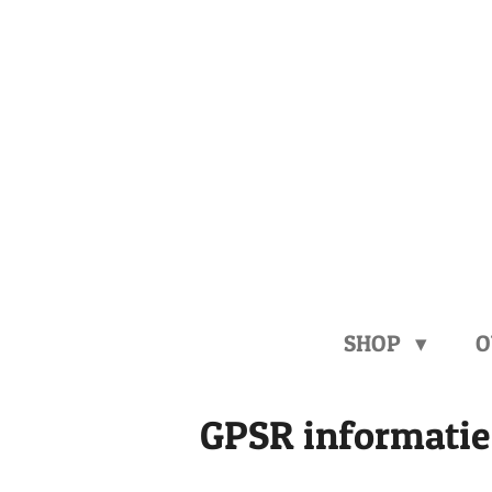
Ga
direct
naar
de
hoofdinhoud
SHOP
O
GPSR informatie