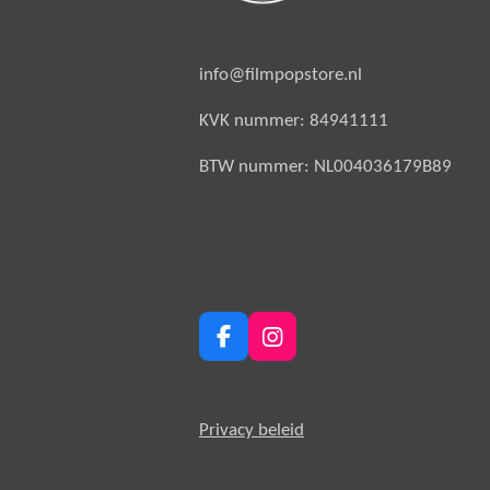
info@filmpopstore.nl
KVK nummer: 84941111
BTW nummer: NL004036179B89
F
I
a
n
c
s
e
t
Privacy beleid
b
a
o
g
o
r