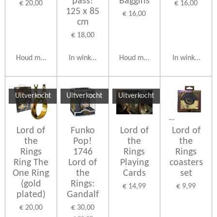
pass!
Baggins
€ 20,00
€ 16,00
125 x 85
€ 16,00
cm
€ 18,00
Houd mij op de hoogte
In winkelwagen
Houd mij op de hoogte
In winkelwag
Uitverkocht
Uitverkocht
Uitverkocht
Lord of
Funko
Lord of
Lord of
the
Pop!
the
the
Rings
1746
Rings
Rings
Ring The
Lord of
Playing
coasters
One Ring
the
Cards
set
(gold
Rings:
€ 14,99
€ 9,99
plated)
Gandalf
€ 20,00
€ 30,00