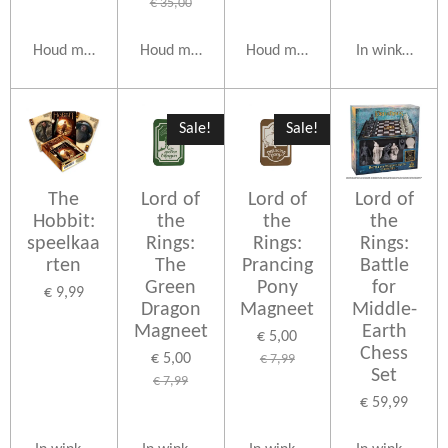
€ 35,00
Houd mij op de hoogte
Houd mij op de hoogte
Houd mij op de hoogte
In winkelwag
Sale!
Sale!
The
Lord of
Lord of
Lord of
Hobbit:
the
the
the
speelkaa
Rings:
Rings:
Rings:
rten
The
Prancing
Battle
Green
Pony
for
€ 9,99
Dragon
Magneet
Middle-
Magneet
Earth
€ 5,00
Chess
€ 5,00
€ 7,99
Set
€ 7,99
€ 59,99