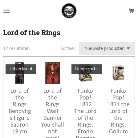
Ga
direct
naar
de
Lord of the Rings
hoofdinhoud
12 resultaten
Sorteer:
Uitverkocht
Uitverkocht
Lord of
Lord of
Funko
Funko
the
the
Pop!
Pop!
Rings
Rings
1832
1831 the
Bendyfig
Wall
The Lord
Lord of
s Figure
Banner
of the
the
Sauron
You shall
Rings:
Rings:
19 cm
not
Frodo
Gollum