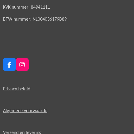
KVK nummer: 84941111
BTW nummer: NL004036179B89
F
I
a
n
c
s
e
t
Privacy beleid
b
a
o
g
o
r
k
a
Algemene voorwaarde
m
Verzend en levering