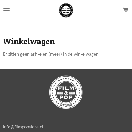
Ga
direct
naar
de
hoofdinhoud
Winkelwagen
Er zitten geen artikelen (meer) in de winkelwagen.
info@filmpopstore.nl