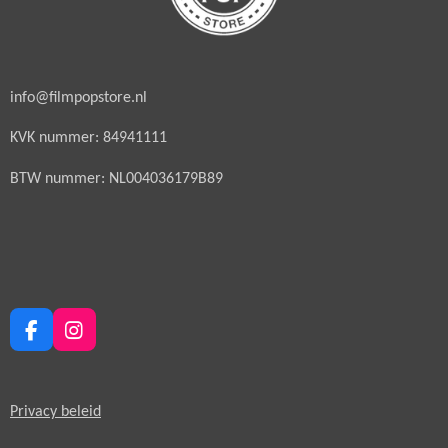
info@filmpopstore.nl
KVK nummer: 84941111
BTW nummer: NL004036179B89
F
I
a
n
c
s
e
t
Privacy beleid
b
a
o
g