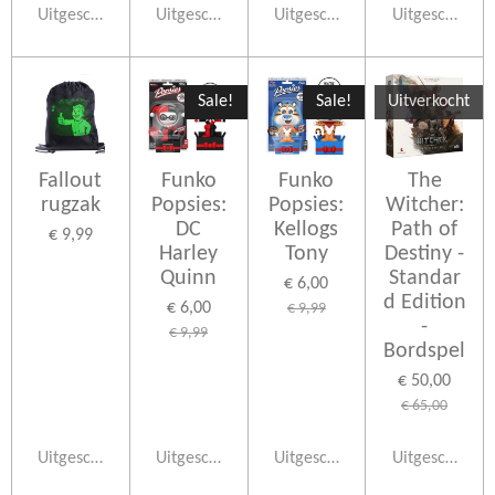
Uitgeschakeld
Uitgeschakeld
Uitgeschakeld
Uitgeschakeld
Sale!
Sale!
Uitverkocht
Fallout
Funko
Funko
The
rugzak
Popsies:
Popsies:
Witcher:
DC
Kellogs
Path of
€ 9,99
Harley
Tony
Destiny -
Quinn
Standar
€ 6,00
d Edition
€ 6,00
€ 9,99
-
€ 9,99
Bordspel
€ 50,00
€ 65,00
Uitgeschakeld
Uitgeschakeld
Uitgeschakeld
Uitgeschakeld