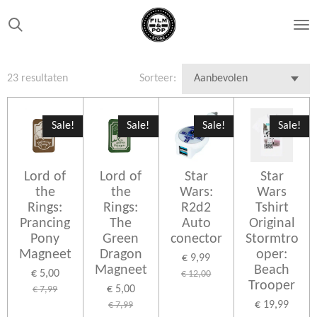
Ga
direct
naar
de
23 resultaten
Sorteer:
hoofdinhoud
Sale!
Sale!
Sale!
Sale!
Lord of
Lord of
Star
Star
the
the
Wars:
Wars
Rings:
Rings:
R2d2
Tshirt
Prancing
The
Auto
Original
Pony
Green
conector
Stormtro
Magneet
Dragon
oper:
€ 9,99
Magneet
Beach
€ 5,00
€ 12,00
Trooper
€ 5,00
€ 7,99
€ 19,99
€ 7,99