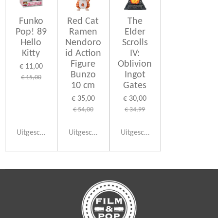
Funko
Red Cat
The
Pop! 89
Ramen
Elder
Hello
Nendoro
Scrolls
Kitty
id Action
IV:
Figure
Oblivion
€ 11,00
Bunzo
Ingot
€ 15,00
10 cm
Gates
€ 35,00
€ 30,00
€ 54,00
€ 34,99
Uitgeschakeld
Uitgeschakeld
Uitgeschakeld