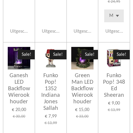
€ 24,95
Uitgeschakeld
Uitgeschakeld
Uitgeschakeld
Uitgeschakeld
Sale!
Sale!
Sale!
Sale!
Ganesh
Funko
Green
Funko
LED
Pop!
Man LED
Pop! 348
Backflow
1352
Backflow
Ed
Wierook
Indiana
Wierook
Sheeran
houder
Jones
houder
€ 9,00
Sallah
€ 20,00
€ 15,00
€ 13,99
€ 7,99
€ 30,00
€ 33,00
€ 13,99