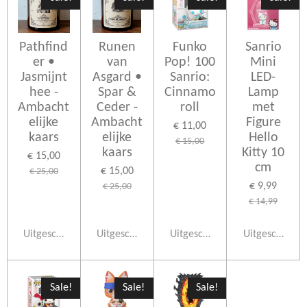
Pathfind
Runen
Funko
Sanrio
er •
van
Pop! 100
Mini
Jasmijnt
Asgard •
Sanrio:
LED-
hee -
Spar &
Cinnamo
Lamp
Ambacht
Ceder -
roll
met
elijke
Ambacht
Figure
€ 11,00
kaars
elijke
Hello
€ 15,00
kaars
Kitty 10
€ 15,00
cm
€ 15,00
€ 25,00
€ 9,99
€ 25,00
€ 14,99
Uitgeschakeld
Uitgeschakeld
Uitgeschakeld
Uitgeschakeld
Sale!
Sale!
Sale!