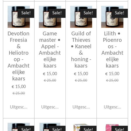
Sale!
Sale!
Sale!
Sale!
Devotion
Game
Guild of
Lilith •
Freesia
master •
Thieves
Pioenro
&
Appel -
• Kaneel
os -
Heliotro
Ambacht
&
Ambacht
op -
elijke
honing -
elijke
Ambacht
kaars
kaars
kaars
elijke
€ 15,00
€ 15,00
€ 15,00
kaars
€ 25,00
€ 25,00
€ 25,00
€ 15,00
€ 25,00
Uitgeschakeld
Uitgeschakeld
Uitgeschakeld
Uitgeschakeld
Sale!
Sale!
Sale!
Sale!