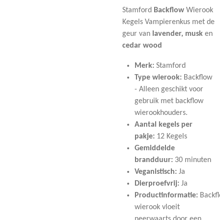
Stamford
Backflow
Wierook
Kegels Vampierenkus met de
geur van
lavender, musk
en
cedar wood
Merk:
Stamford
Type wierook:
Backflow
- Alleen geschikt voor
gebruik met backflow
wierookhouders.
Aantal kegels per
pakje:
12 Kegels
Gemiddelde
brandduur:
30 minuten
Veganistisch:
Ja
Dierproefvrij:
Ja
Productinformatie:
Backf
wierook vloeit
neerwaarts door een