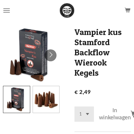
Ga
direct
naar
de
Vampier kus
hoofdinhoud
Stamford
Backflow
Wierook
Kegels
€ 2,49
In
winkelwagen