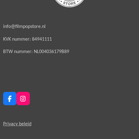
info@filmpopstore.nl
KVK nummer: 84941111
BTW nummer: NL004036179B89
F
I
a
n
c
s
e
t
Privacy beleid
b
a
o
g
o
r