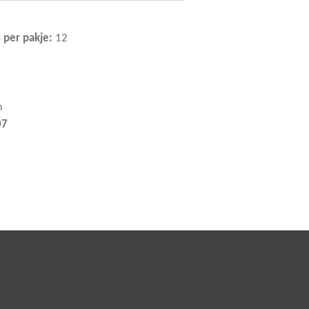
 per pakje:
12
m
07