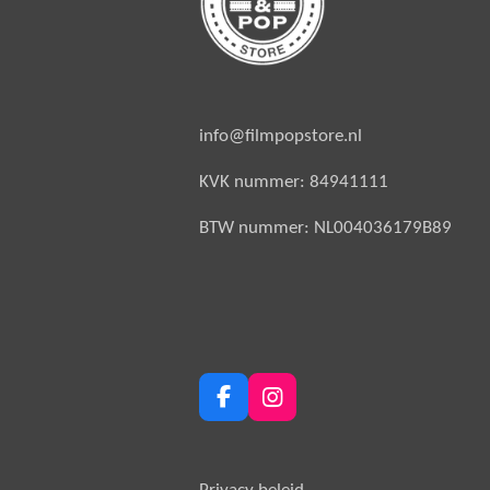
info@filmpopstore.nl
KVK nummer: 84941111
BTW nummer: NL004036179B89
F
I
a
n
c
s
e
t