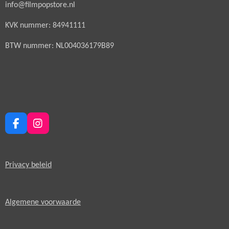
info@filmpopstore.nl
KVK nummer: 84941111
BTW nummer: NL004036179B89
F
I
a
n
c
s
e
t
Privacy beleid
b
a
o
g
o
r
k
a
Algemene voorwaarde
m