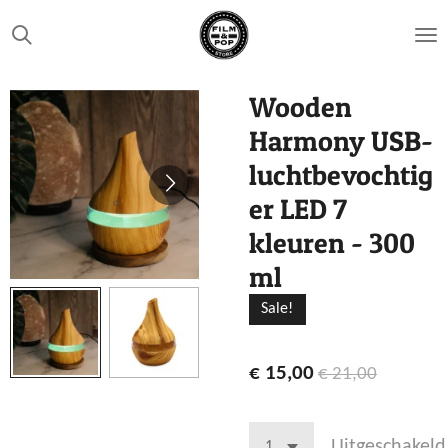
Ga
direct
naar
de
Wooden
hoofdinhoud
Harmony USB-
luchtbevochtig
er LED 7
kleuren - 300
ml
Sale!
€ 15,00
€ 21,00
Uitgeschakeld