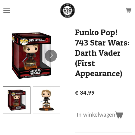
Ga
direct
naar
de
Funko Pop!
hoofdinhoud
743 Star Wars:
Darth Vader
(First
Appearance)
€ 34,99
In winkelwagen