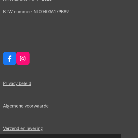
BTW nummer: NL004036179B89
F
I
a
n
c
s
e
t
Privacy beleid
b
a
o
g
o
r
k
a
Algemene voorwaarde
m
Verzend en levering