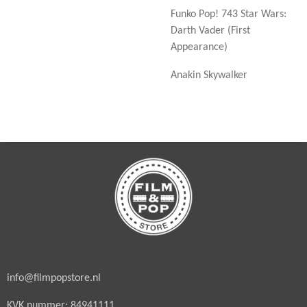
Funko Pop! 743 Star Wars:
Darth Vader (First
Appearance)
Anakin Skywalker
info@filmpopstore.nl
KVK nummer: 84941111