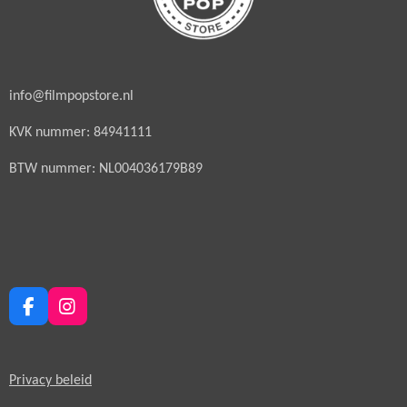
info@filmpopstore.nl
KVK nummer: 84941111
BTW nummer: NL004036179B89
F
I
a
n
c
s
e
t
Privacy beleid
b
a
o
g