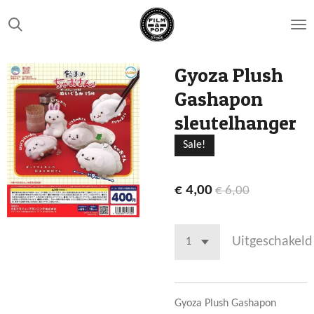
Ga
direct
naar
de
Gyoza Plush
hoofdinhoud
Gashapon
sleutelhanger
Sale!
€ 4,00
€ 6,00
Uitgeschakeld
Gyoza Plush Gashapon