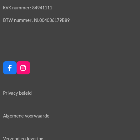
KVK nummer: 84941111
BTW nummer: NL004036179B89
F
I
a
n
c
s
e
t
Privacy beleid
b
a
o
g
o
r
k
a
Algemene voorwaarde
m
Verzend en levering