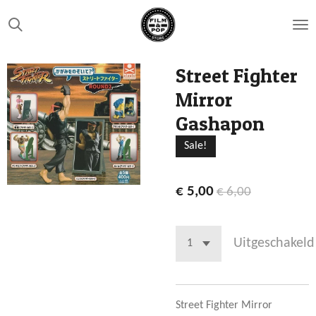
Ga
direct
naar
de
Street Fighter
hoofdinhoud
Mirror
Gashapon
Sale!
€ 5,00
€ 6,00
Uitgeschakeld
Street Fighter Mirror