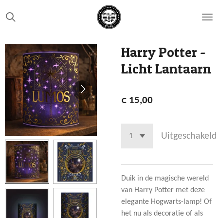
Ga
direct
naar
de
Harry Potter -
hoofdinhoud
Licht Lantaarn
€ 15,00
Uitgeschakeld
Duik in de magische wereld
van Harry Potter met deze
elegante Hogwarts-lamp! Of
het nu als decoratie of als