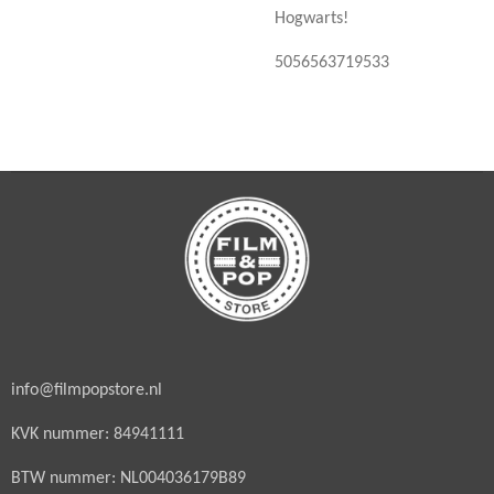
Hogwarts!
5056563719533
info@filmpopstore.nl
KVK nummer: 84941111
BTW nummer: NL004036179B89