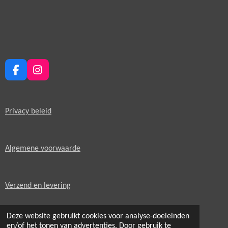
F
I
a
n
c
s
e
t
Privacy beleid
b
a
o
g
o
r
k
a
Algemene voorwaarde
m
Verzend en levering
Deze website gebruikt cookies voor analyse-doeleinden
GPSR informatie
.
en/of het tonen van advertenties. Door gebruik te