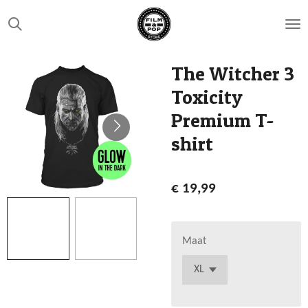
Ga
direct
naar
de
The Witcher 3
hoofdinhoud
Toxicity
Premium T-
shirt
€ 19,99
Maat