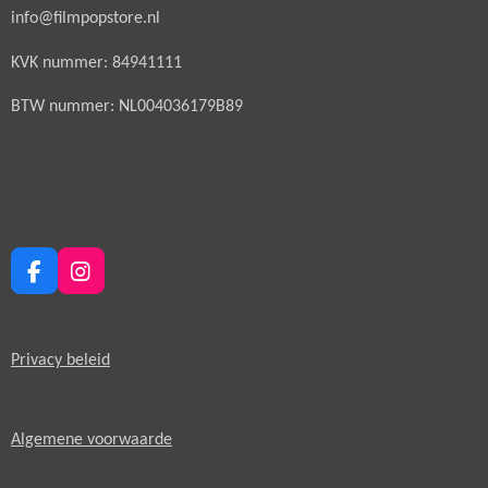
info@filmpopstore.nl
KVK nummer: 84941111
BTW nummer: NL004036179B89
F
I
a
n
c
s
e
t
Privacy beleid
b
a
o
g
o
r
k
a
Algemene voorwaarde
m