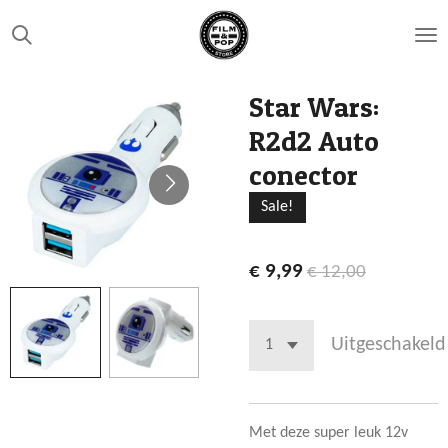
Ga
direct
naar
de
Star Wars:
hoofdinhoud
R2d2 Auto
conector
Sale!
€ 9,99
€ 12,00
Uitgeschakeld
Met deze super leuk 12v